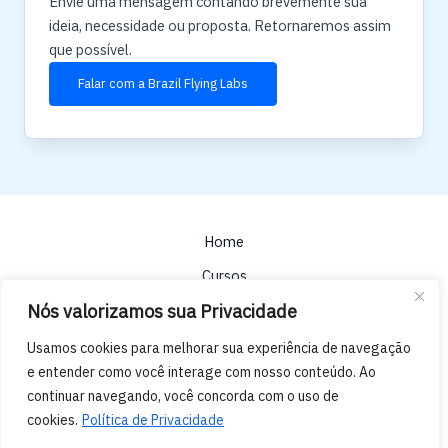
Envie uma mensagem contando brevemente sua
ideia, necessidade ou proposta. Retornaremos assim
que possível.
Falar com a Brazil Flying Labs
Home
Cursos
Nós valorizamos sua Privacidade
Blog
Contato
Usamos cookies para melhorar sua experiência de navegação
e entender como você interage com nosso conteúdo. Ao
Política de Privacidade
continuar navegando, você concorda com o uso de
cookies.
Política de Privacidade